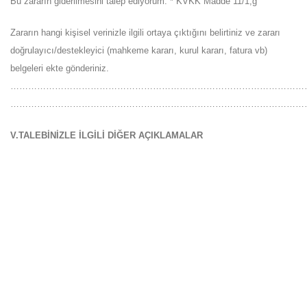
Bu zararın giderilmesini talep ediyorum. * KVKK Madde 11/1,ğ
Zararın hangi kişisel verinizle ilgili ortaya çıktığını belirtiniz ve zararı
doğrulayıcı/destekleyici (mahkeme kararı, kurul kararı, fatura vb)
belgeleri ekte gönderiniz.
………………………………………………………………………………………
…………………………………………………………………………………………
V.TALEBİNİZLE İLGİLİ DİĞER AÇIKLAMALAR