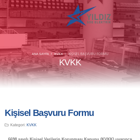
KIŞISEL BAŞVURU FORMU
ANA SAYFA
KVKK
KVKK
Kişisel Başvuru Formu
Kategori:
KVKK
6698 sayılı Kişisel Verilerin Korunması Kanunu (KVKK) uyarınca