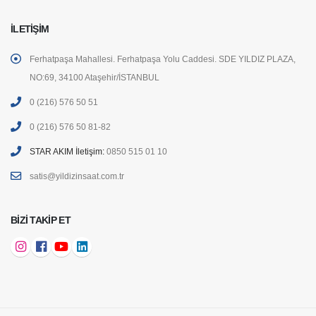
İLETIŞIM
Ferhatpaşa Mahallesi. Ferhatpaşa Yolu Caddesi. SDE YILDIZ PLAZA,
NO:69, 34100 Ataşehir/İSTANBUL
0 (216) 576 50 51
0 (216) 576 50 81-82
STAR AKIM İletişim:
0850 515 01 10
satis@yildizinsaat.com.tr
BIZI TAKIP ET