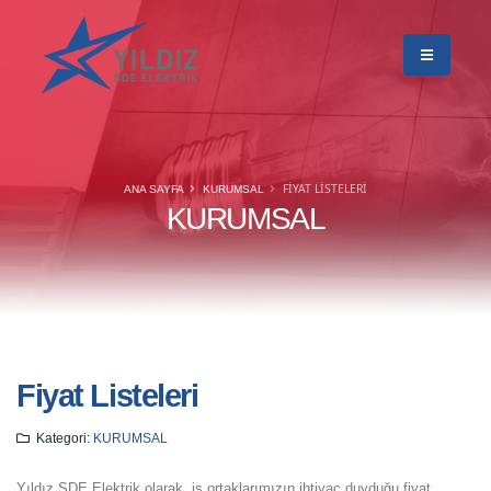
FIYAT LISTELERI
ANA SAYFA
KURUMSAL
KURUMSAL
Fiyat Listeleri
Kategori:
KURUMSAL
Yıldız SDE Elektrik olarak, iş ortaklarımızın ihtiyaç duyduğu fiyat