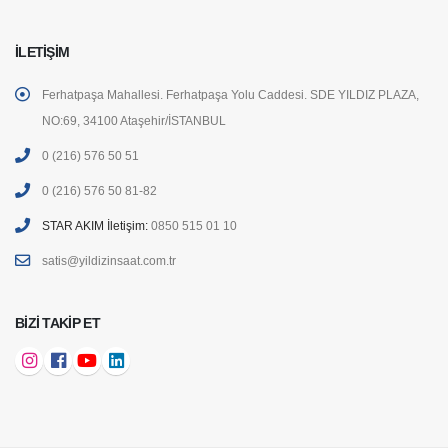
İLETIŞIM
Ferhatpaşa Mahallesi. Ferhatpaşa Yolu Caddesi. SDE YILDIZ PLAZA,
NO:69, 34100 Ataşehir/İSTANBUL
0 (216) 576 50 51
0 (216) 576 50 81-82
STAR AKIM İletişim:
0850 515 01 10
satis@yildizinsaat.com.tr
BIZI TAKIP ET