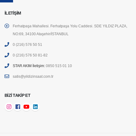
İLETIŞIM
Ferhatpaşa Mahallesi. Ferhatpaşa Yolu Caddesi. SDE YILDIZ PLAZA,
NO:69, 34100 Ataşehir/İSTANBUL
0 (216) 576 50 51
0 (216) 576 50 81-82
STAR AKIM İletişim:
0850 515 01 10
satis@yildizinsaat.com.tr
BIZI TAKIP ET