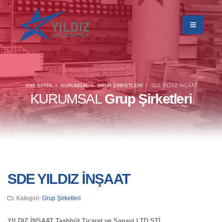
SDE YILDIZ İNŞAAT
ANA SAYFA
KURUMSAL
GRUP ŞIRKETLERI
KURUMSAL
Grup Şirketleri
SDE YILDIZ İNŞAAT
Kategori:
Grup Şirketleri
YILDIZ İNŞAAT Taahhüt Ticaret ve Sanayi LTD.ŞTİ.