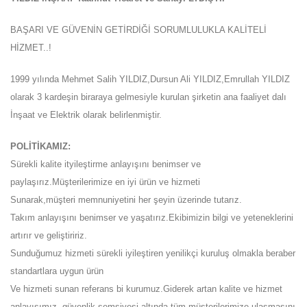
BAŞARI VE GÜVENİN GETİRDİĞİ SORUMLULUKLA KALİTELİ
HİZMET..!
1999 yılında Mehmet Salih YILDIZ,Dursun Ali YILDIZ,Emrullah YILDIZ
olarak 3 kardeşin biraraya gelmesiyle kurulan şirketin ana faaliyet dalı
İnşaat ve Elektrik olarak belirlenmiştir.
POLİTİKAMIZ:
Sürekli kalite ityileştirme anlayışını benimser ve
paylaşırız.Müşterilerimize en iyi ürün ve hizmeti
Sunarak,müşteri memnuniyetini her şeyin üzerinde tutarız.
Takım anlayışını benimser ve yaşatırız.Ekibimizin bilgi ve yeteneklerini
artırır ve geliştiririz.
Sunduğumuz hizmeti sürekli iyileştiren yenilikçi kuruluş olmakla beraber
standartlara uygun ürün
Ve hizmeti sunan referans bi kurumuz.Giderek artan kalite ve hizmet
anlayışımız ,güvenlik şemsiyesi altında tüm müşterilerimize ulaşmasını